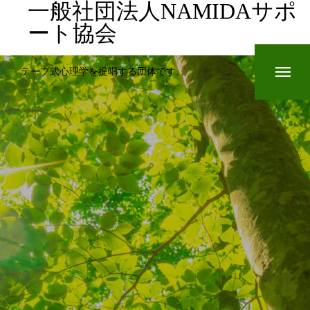
一般社団法人NAMIDAサポ
ート協会
テープ式心理学を提唱する団体です。
テープ式心理学記事
心理カウンセリング
お問い合わせ