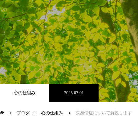
かんじょうにっき
メンタルAIチーム
特定商取引表示
心の仕組み
2025.03.01
YOUTUBE
ブログ
心の仕組み
失感情症について解説します
X