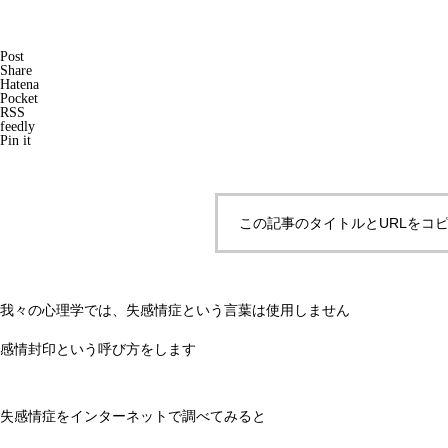
Post
テープ式心理学記事
心理カウンセリング
お問い合わ
Share
Hatena
メンタルAIチーム
特定商取引表示
YOUTUBE
X
Pocket
RSS
feedly
Pin it
この記事のタイトルとURLをコ
我々の心理学では、失感情症という言葉は使用しません
感情封印という呼び方をします
失感情症をインターネットで調べてみると