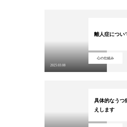
テープ式心理学記事
心理カウン
メンタルAIチーム
特定商取引表
離人症につい
心の仕組み
2025.03.08
具体的なうつ
えします