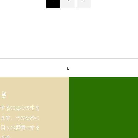
1
2
っき
ルするには心の中を
ります。そのために
を日々の習慣にする
ります