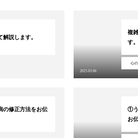
セリング
お問い合わせ
かんじょうにっき
示
YOUTUBE
X
複雑
て解説します。
す
心の
2025.03.06
病の修正方法をお伝
①
お